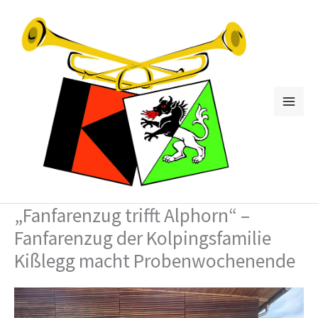
Zum
Inhalt
springen
„Fanfarenzug trifft Alphorn“ –
Fanfarenzug der Kolpingsfamilie
Kißlegg macht Probenwochenende