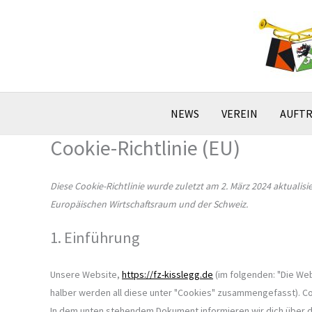
Zum
Inhalt
springen
NEWS
VEREIN
AUFTR
Cookie-Richtlinie (EU)
Diese Cookie-Richtlinie wurde zuletzt am 2. März 2024 aktualis
Europäischen Wirtschaftsraum und der Schweiz.
1. Einführung
Unsere Website,
https://fz-kisslegg.de
(im folgenden: "Die We
halber werden all diese unter "Cookies" zusammengefasst). Co
In dem unten stehendem Dokument informieren wir dich über 