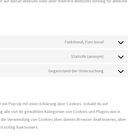
 auf dieser Website oder über mehrere Websites hinweg für ähnliche
Funktional, Functional
Consent
to
Statistik (anonym)
Consent
service
to
wordpress
Gegenstand der Untersuchung
Consent
service
to
burst-
service
statistics
sonstiges
 ein Pop-Up mit einer Erklärung über Cookies. Sobald du auf
ung alle von dir gewählten Kategorien von Cookies und Plugins wie in
 die Verwendung von Cookies über deinen Browser deaktivieren, aber
richtig funktioniert.